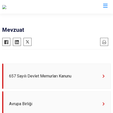
Konya
Mevzuat
Ahırlı
Doğanhisar
Kulu
Akören
Emirgazi
Meram
Akşehir
Ereğli
Sarayönü
Altınekin
Güneysınır
Selçuklu
Beyşehir
Hadim
Seydişehir
657 Sayılı Devlet Memurları Kanunu
Bozkır
Halkapınar
Taşkent
Çeltik
Hüyük
Tuzlukçu
Cihanbeyli
Ilgın
Yalıhüyük
Çumra
Kadınhanı
Yunak
Avrupa Birliği
Derbent
Karapınar