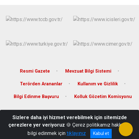
Resmi Gazete
Mevzuat Bilgi Sistemi
Terörden Arananlar
Kullanım ve Gizlilik
Bilgi Edinme Başvuru
Kolluk Gözetim Komisyonu
Hükümet Konağı Selçuklu Mahallesi 90250 Sokak No:5 42310
Sizlere daha iyi hizmet verebilmek için sitemizde
Ereğli - KONYA // e-posta: eregli@icisleri.gov.tr
çerezlere yer veriyoruz
🍪 Çerez politikamız hakkında
0332 713 32 36
bilgi edinmek için
tıklayınız
Kabul et