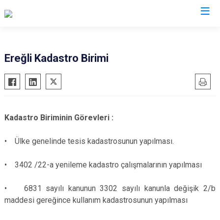
Konya
Ereğli Kadastro Birimi
Ahırlı
Doğanhisar
Kulu
Akören
Emirgazi
Meram
Akşehir
Ereğli
Sarayönü
Kadastro Biriminin Görevleri :
Altınekin
Güneysınır
Selçuklu
Beyşehir
Hadim
Seydişehir
• Ülke genelinde tesis kadastrosunun yapılması.
Bozkır
Halkapınar
Taşkent
• 3402 /22-a yenileme kadastro çalışmalarının yapılması
Çeltik
Hüyük
Tuzlukçu
Cihanbeyli
Ilgın
Yalıhüyük
• 6831 sayılı kanunun 3302 sayılı kanunla değişik 2/b
Çumra
Kadınhanı
Yunak
maddesi gereğince kullanım kadastrosunun yapılması
Derbent
Karapınar