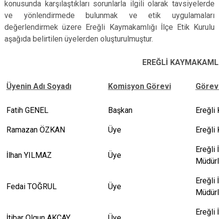
konusunda karşılaştıkları sorunlarla ilgili olarak tavsiyelerde
Derebucak
Karatay
ve yönlendirmede bulunmak ve etik uygulamaları
değerlendirmek üzere Ereğli Kaymakamlığı İlçe Etik Kurulu
aşağıda belirtilen üyelerden oluşturulmuştur.
EREĞLİ KAYMAKAMLI
Üyenin Adı Soyadı
Komisyon Görevi
Görev
Fatih GENEL
Başkan
Ereğli
Ramazan ÖZKAN
Üye
Ereğli
Ereğli 
İlhan YILMAZ
Üye
Müdür
Ereğli 
Fedai TOĞRUL
Üye
Müdür
Ereğli
İtibar Olgun AKÇAY
Üye