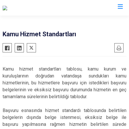
Konya
Kamu Hizmet Standartları
Ahırlı
Doğanhisar
Kulu
Akören
Emirgazi
Meram
Akşehir
Ereğli
Sarayönü
Kamu hizmet standartları tablosu, kamu kurum ve
Altınekin
Güneysınır
Selçuklu
kuruluşlarının doğrudan vatandaşa sundukları kamu
Beyşehir
Hadim
Seydişehir
hizmetlerinin, bu hizmetlere başvuru için istedikleri başvuru
belgelerinin ve eksiksiz başvuru durumunda hizmetin en geç
Bozkır
Halkapınar
Taşkent
tamamlama sürelerinin belirtildiği tablodur.
Çeltik
Hüyük
Tuzlukçu
Cihanbeyli
Ilgın
Yalıhüyük
Başvuru esnasında hizmet standardı tablosunda belirtilen
Çumra
Kadınhanı
Yunak
belgelerin dışında belge istenmesi, eksiksiz belge ile
başvuru yapılmasına rağmen hizmetin belirtilen sürede
Derbent
Karapınar