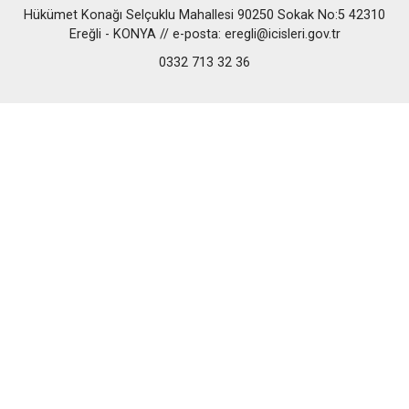
Hükümet Konağı Selçuklu Mahallesi 90250 Sokak No:5 42310
Ereğli - KONYA // e-posta: eregli@icisleri.gov.tr
0332 713 32 36