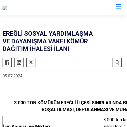
Konya
EREĞLİ SOSYAL YARDIMLAŞMA
VE DAYANIŞMA VAKFI KÖMÜR
Ahırlı
Doğanhisar
Kulu
DAĞITIM İHALESİ İLANI
Akören
Emirgazi
Meram
Akşehir
Ereğli
Sarayönü
Altınekin
Güneysınır
Selçuklu
05.07.2024
Beyşehir
Hadim
Seydişehir
Bozkır
Halkapınar
Taşkent
Çeltik
Hüyük
Tuzlukçu
3.000 TON KÖMÜRÜN EREĞLİ İLÇESİ SINIRLARINDA B
Cihanbeyli
Ilgın
Yalıhüyük
BOŞALTILMASI, DEPOLANMASI VE MUHAF
Çumra
Kadınhanı
Yunak
3.000 ton k
Derbent
Karapınar
İşin Konusu ve Miktarı
adreslere 1