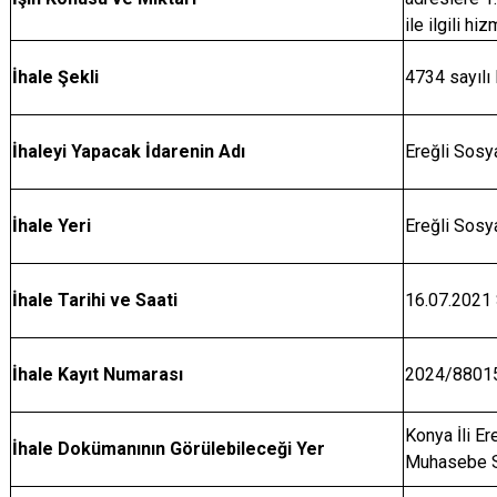
Derebucak
Karatay
ile ilgili hi
İhale Şekli
4734 sayılı
İhaleyi Yapacak İdarenin Adı
Ereğli Sosy
İhale Yeri
Ereğli Sosy
İhale Tarihi ve Saati
16.07.2021 
İhale Kayıt Numarası
2024/8801
Konya İli E
İhale Dokümanının Görülebileceği Yer
Muhasebe S